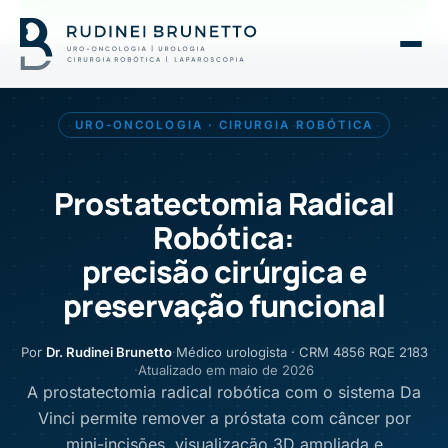
URO-ONCOLOGIA · CIRURGIA ROBÓTICA
Prostatectomia Radical
Robótica:
precisão cirúrgica e
preservação funcional
Por
Dr. Rudinei Brunetto
·
Médico urologista · CRM 4856 RQE 2183
·
Atualizado em maio de 2026
A prostatectomia radical robótica com o sistema Da
Vinci permite remover a próstata com câncer por
mini-incisões, visualização 3D ampliada e